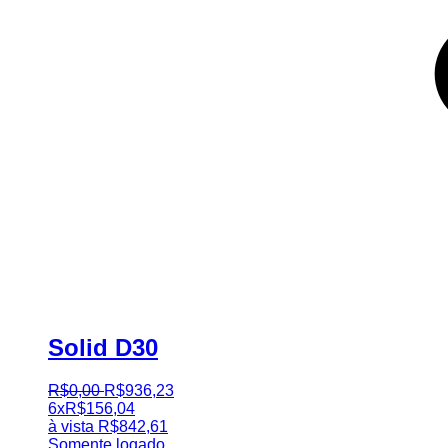
Solid D30
R$
0
,
00
R$
936
,
23
6x
R$
156,04
à vista
R$
842,61
Somente logado