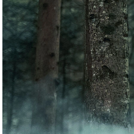
Frontal
Acessórios Luzes
GPS
Ver GPS
Acessórios GPS
ORGANIZADORES
Ver ORGANIZADORES
Bolsas
Porta-Garrafa
BOMBAS
Ver BOMBAS
Acessórios Bombas
Bombas de Pé
Bombas de Mão