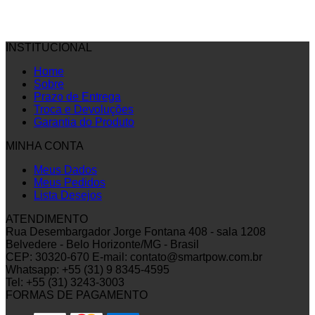
INSTITUCIONAL
Home
Sobre
Prazo de Entrega
Troca e Devoluções
Garantia do Produto
MINHA CONTA
Meus Dados
Meus Pedidos
Lista Desejos
ATENDIMENTO
Rua Desembargador Jorge Fontana 408 - sala 1208
Belvedere - Belo Horizonte/MG - Brasil
CEP: 30320-670
E-mail: contato@smartpow.com.br
Whatsapp: +55 (31) 9 8345-4595
Tel: +55 (31) 3243-3003
FORMAS DE PAGAMENTO