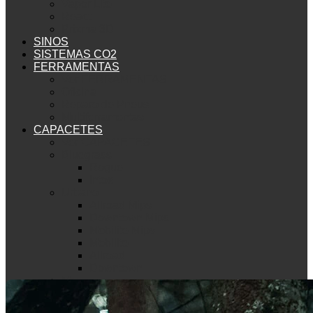
Vapor Lite
React
Prizma 3D
SINOS
SISTEMAS CO2
FERRAMENTAS
Ver FERRAMENTAS
Oficina
Reparo de Pneus
Multiferramentas
CAPACETES
Ver CAPACETES
Bluegrass
Rogue
Intox
Urbano
Allroad Mips
Downtown Mips
Mobilite Mips
Mobilite
Allroad
Downtown
Met
Mountain Bike
Echo Mips