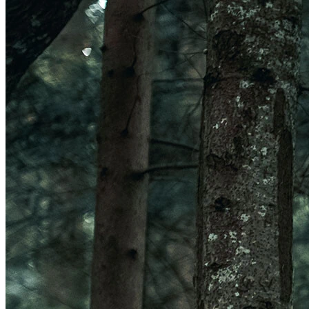
Veleno Mips
Veleno
Parachute CE
Roam
Terranova Mips
Parachute MCR Mips
Crossover
Roam Mips
Terranova
Echo
Estrada
Estro Mips
Trenta
Vinci Mips
Rivale
Idolo
Strale
Rivale Mips
Manta Mips
Trenta Mips
Trenta 3K Carbon
LUZES
Ver LUZES
Par
Traseira