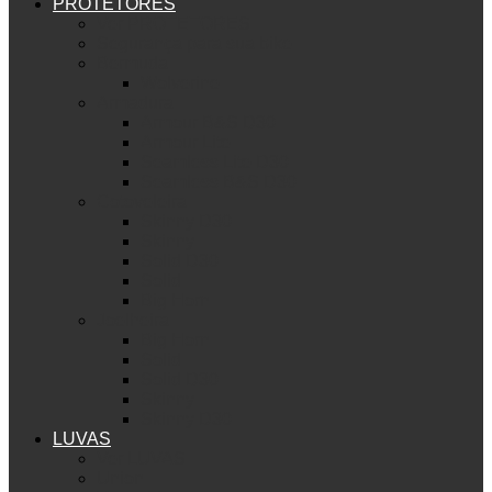
PROTETORES
Ver PROTETORES
Segurança para sua bike
Bermuda
Wolverine
Armadura
Armour B&S D30
Armour Lite
Seamless Lite D30
Seamless B&S D30
Cotoveleira
Skinny D30
Skinny
Solid D30
Solid
Big Horn
Joelheira
Big Horn
Solid
Solid D30
Skinny
Skinny D30
LUVAS
Ver LUVAS
Union