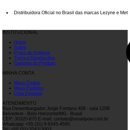
Distribuidora Oficial no Brasil das marcas Lezyne e Met
INSTITUCIONAL
Home
Sobre
Prazo de Entrega
Troca e Devoluções
Garantia do Produto
MINHA CONTA
Meus Dados
Meus Pedidos
Lista Desejos
ATENDIMENTO
Rua Desembargador Jorge Fontana 408 - sala 1208
Belvedere - Belo Horizonte/MG - Brasil
CEP: 30320-670
E-mail: contato@smartpow.com.br
Whatsapp: +55 (31) 9 8345-4595
Tel: +55 (31) 3243-3003