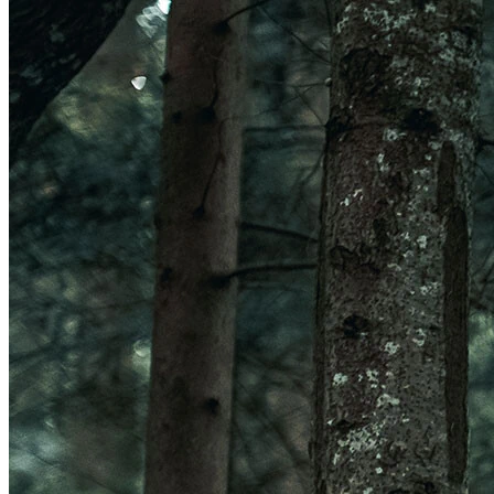
Veleno Mips
Veleno
Parachute CE
Roam
Terranova Mips
Parachute MCR Mips
Crossover
Roam Mips
Terranova
Echo
Estrada
Estro Mips
Trenta
Vinci Mips
Rivale
Idolo
Strale
Rivale Mips
Manta Mips
Trenta Mips
Trenta 3K Carbon
LUZES
Ver LUZES
Par
Traseira