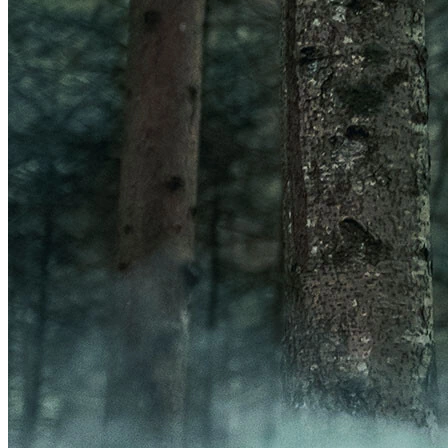
Frontal
Acessórios Luzes
GPS
Ver GPS
Acessórios GPS
ORGANIZADORES
Ver ORGANIZADORES
Bolsas
Porta-Garrafa
BOMBAS
Ver BOMBAS
Acessórios Bombas
Bombas de Pé
Bombas de Mão