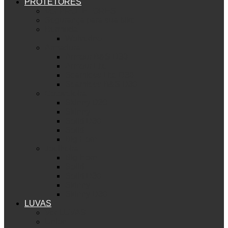
PROTETORES
Ver PROTETORES
Segurança para sua bike
Bermuda
Wolverine
Armadura
Armour B&S D30
Armour Lite
Seamless Lite D30
Seamless B&S D30
Cotoveleira
Skinny D30
Skinny
Solid D30
Solid
Big Horn
Joelheira
Big Horn
Solid
Solid D30
Skinny
Skinny D30
LUVAS
Ver LUVAS
Union