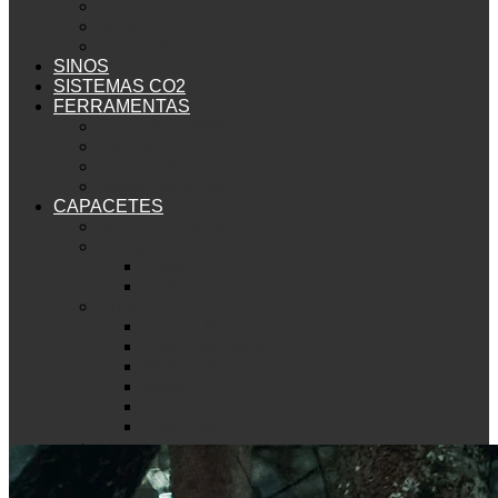
Vapor Lite
React
Prizma 3D
SINOS
SISTEMAS CO2
FERRAMENTAS
Ver FERRAMENTAS
Oficina
Reparo de Pneus
Multiferramentas
CAPACETES
Ver CAPACETES
Bluegrass
Rogue
Intox
Urbano
Allroad Mips
Downtown Mips
Mobilite Mips
Mobilite
Allroad
Downtown
Met
Mountain Bike
Echo Mips