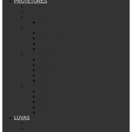
PROTETORES
Ver PROTETORES
Segurança para sua bike
Bermuda
Wolverine
Armadura
Armour B&S D30
Armour Lite
Seamless Lite D30
Seamless B&S D30
Cotoveleira
Skinny D30
Skinny
Solid D30
Solid
Big Horn
Joelheira
Big Horn
Solid
Solid D30
Skinny
Skinny D30
LUVAS
Ver LUVAS
Union