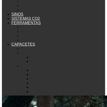
Vapor Lite
React
Prizma 3D
SINOS
SISTEMAS CO2
FERRAMENTAS
Ver FERRAMENTAS
Oficina
Reparo de Pneus
Multiferramentas
CAPACETES
Ver CAPACETES
Bluegrass
Rogue
Intox
Urbano
Allroad Mips
Downtown Mips
Mobilite Mips
Mobilite
Allroad
Downtown
Met
Mountain Bike
Echo Mips