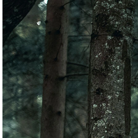
Veleno Mips
Veleno
Parachute CE
Roam
Terranova Mips
Parachute MCR Mips
Crossover
Roam Mips
Terranova
Echo
Estrada
Estro Mips
Trenta
Vinci Mips
Rivale
Idolo
Strale
Rivale Mips
Manta Mips
Trenta Mips
Trenta 3K Carbon
LUZES
Ver LUZES
Par
Traseira