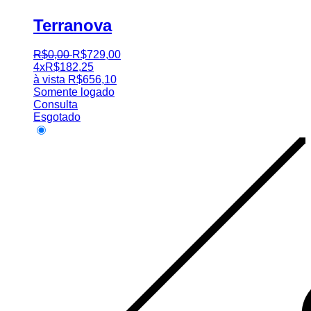
Terranova
R$
0
,
00
R$
729
,
00
4x
R$
182,25
à vista
R$
656,10
Somente logado
Consulta
Esgotado