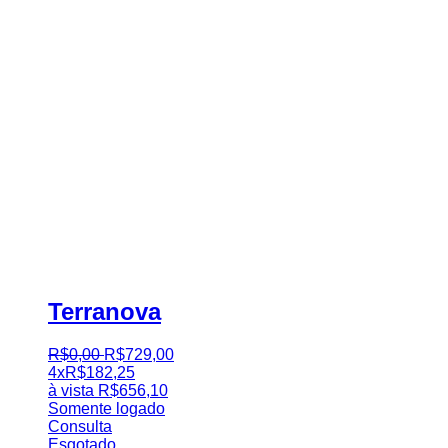
Terranova
R$
0
,
00
R$
729
,
00
4x
R$
182,25
à vista
R$
656,10
Somente logado
Consulta
Esgotado