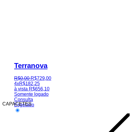
Terranova
R$
0
,
00
R$
729
,
00
4x
R$
182,25
à vista
R$
656,10
Somente logado
Consulta
CAPACETES
Esgotado