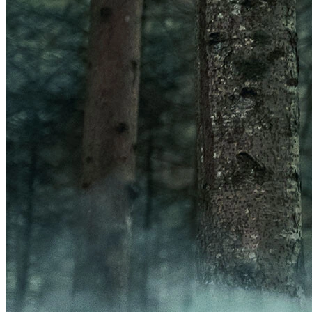
Frontal
Acessórios Luzes
GPS
Ver GPS
Acessórios GPS
ORGANIZADORES
Ver ORGANIZADORES
Bolsas
Porta-Garrafa
BOMBAS
Ver BOMBAS
Acessórios Bombas
Bombas de Pé
Bombas de Mão