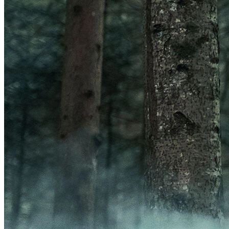
Frontal
Acessórios Luzes
GPS
Ver GPS
Acessórios GPS
ORGANIZADORES
Ver ORGANIZADORES
Bolsas
Porta-Garrafa
BOMBAS
Ver BOMBAS
Acessórios Bombas
Bombas de Pé
Bombas de Mão