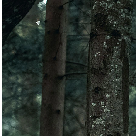
Veleno Mips
Veleno
Parachute CE
Roam
Terranova Mips
Parachute MCR Mips
Crossover
Roam Mips
Terranova
Echo
Estrada
Estro Mips
Trenta
Vinci Mips
Rivale
Idolo
Strale
Rivale Mips
Manta Mips
Trenta Mips
Trenta 3K Carbon
LUZES
Ver LUZES
Par
Traseira