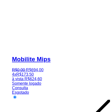
Mobilite Mips
R$
0
,
00
R$
694
,
00
4x
R$
173,50
à vista
R$
624,60
Somente logado
Consulta
Esgotado