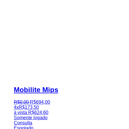
Mobilite Mips
R$
0
,
00
R$
694
,
00
4x
R$
173,50
à vista
R$
624,60
Somente logado
Consulta
Esgotado