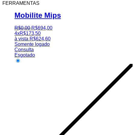
FERRAMENTAS
Mobilite Mips
R$
0
,
00
R$
694
,
00
4x
R$
173,50
à vista
R$
624,60
Somente logado
Consulta
Esgotado