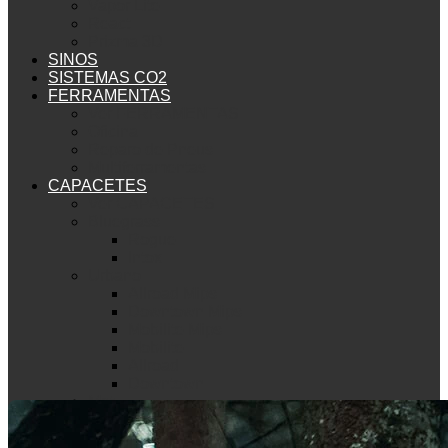
Vapor Lite
React
Prizma 3D
SINOS
SISTEMAS CO2
FERRAMENTAS
Ver FERRAMENTAS
Oficina
Reparo de Pneus
Multiferramentas
CAPACETES
Ver CAPACETES
Bluegrass
Rogue
Intox
Urbano
Allroad Mips
Downtown Mips
Mobilite Mips
Mobilite
Allroad
Downtown
Met
Mountain Bike
Echo Mips