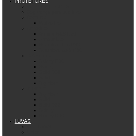
PROTETORES
Ver PROTETORES
Segurança para sua bike
Bermuda
Wolverine
Armadura
Armour B&S D30
Armour Lite
Seamless Lite D30
Seamless B&S D30
Cotoveleira
Skinny D30
Skinny
Solid D30
Solid
Big Horn
Joelheira
Big Horn
Solid
Solid D30
Skinny
Skinny D30
LUVAS
Ver LUVAS
Union