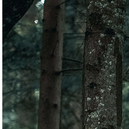
Veleno Mips
Veleno
Parachute CE
Roam
Terranova Mips
Parachute MCR Mips
Crossover
Roam Mips
Terranova
Echo
Estrada
Estro Mips
Trenta
Vinci Mips
Rivale
Idolo
Strale
Rivale Mips
Manta Mips
Trenta Mips
Trenta 3K Carbon
LUZES
Ver LUZES
Par
Traseira