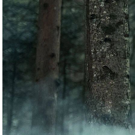
Frontal
Acessórios Luzes
GPS
Ver GPS
Acessórios GPS
ORGANIZADORES
Ver ORGANIZADORES
Bolsas
Porta-Garrafa
BOMBAS
Ver BOMBAS
Acessórios Bombas
Bombas de Pé
Bombas de Mão