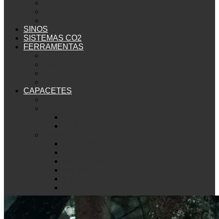
Vapor Lite
React
Prizma 3D
SINOS
SISTEMAS CO2
FERRAMENTAS
Ver FERRAMENTAS
Oficina
Reparo de Pneus
Multiferramentas
CAPACETES
Ver CAPACETES
Bluegrass
Rogue
Intox
Urbano
Allroad Mips
Downtown Mips
Mobilite Mips
Mobilite
Allroad
Downtown
Met
Mountain Bike
Echo Mips