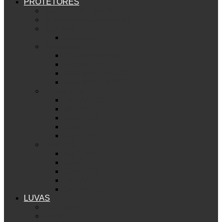
PROTETORES
Ver PROTETORES
Segurança para sua bike
Bermuda
Wolverine
Armadura
Armour B&S D30
Armour Lite
Seamless Lite D30
Seamless B&S D30
Cotoveleira
Skinny D30
Skinny
Solid D30
Solid
Big Horn
Joelheira
Big Horn
Solid
Solid D30
Skinny
Skinny D30
LUVAS
Ver LUVAS
Union