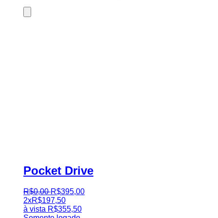
Pocket Drive
R$
0
,
00
R$
395
,
00
2x
R$
197,50
à vista
R$
355,50
Somente logado