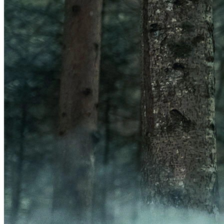
Frontal
Acessórios Luzes
GPS
Ver GPS
Acessórios GPS
ORGANIZADORES
Ver ORGANIZADORES
Bolsas
Porta-Garrafa
BOMBAS
Ver BOMBAS
Acessórios Bombas
Bombas de Pé
Bombas de Mão