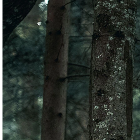
Veleno Mips
Veleno
Parachute CE
Roam
Terranova Mips
Parachute MCR Mips
Crossover
Roam Mips
Terranova
Echo
Estrada
Estro Mips
Trenta
Vinci Mips
Rivale
Idolo
Strale
Rivale Mips
Manta Mips
Trenta Mips
Trenta 3K Carbon
LUZES
Ver LUZES
Par
Traseira