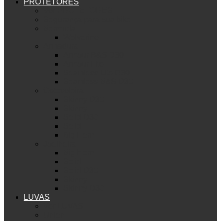
PROTETORES
Ver PROTETORES
Segurança para sua bike
Bermuda
Wolverine
Armadura
Armour B&S D30
Armour Lite
Seamless Lite D30
Seamless B&S D30
Cotoveleira
Skinny D30
Skinny
Solid D30
Solid
Big Horn
Joelheira
Big Horn
Solid
Solid D30
Skinny
Skinny D30
LUVAS
Ver LUVAS
Union