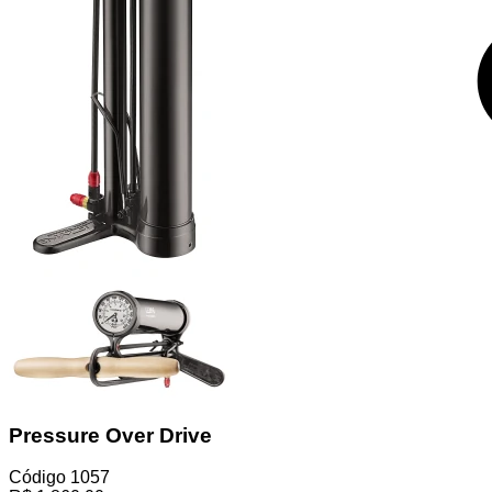
Pressure Over Drive
Código
1057