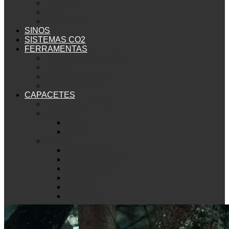
Vapor Lite
React
Prizma 3D
SINOS
SISTEMAS CO2
FERRAMENTAS
Ver FERRAMENTAS
Oficina
Reparo de Pneus
Multiferramentas
CAPACETES
Ver CAPACETES
Bluegrass
Rogue
Intox
Urbano
Allroad Mips
Downtown Mips
Mobilite Mips
Mobilite
Allroad
Downtown
Met
Mountain Bike
Echo Mips