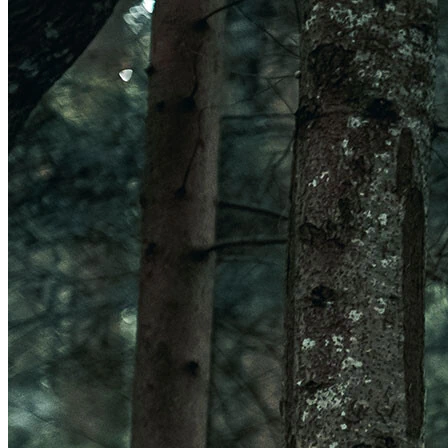
Veleno Mips
Veleno
Parachute CE
Roam
Terranova Mips
Parachute MCR Mips
Crossover
Roam Mips
Terranova
Echo
Estrada
Estro Mips
Trenta
Vinci Mips
Rivale
Idolo
Strale
Rivale Mips
Manta Mips
Trenta Mips
Trenta 3K Carbon
LUZES
Ver LUZES
Par
Traseira