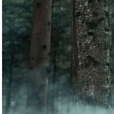
Frontal
Acessórios Luzes
GPS
Ver GPS
Acessórios GPS
ORGANIZADORES
Ver ORGANIZADORES
Bolsas
Porta-Garrafa
BOMBAS
Ver BOMBAS
Acessórios Bombas
Bombas de Pé
Bombas de Mão