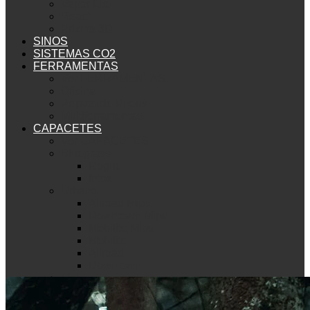
Vapor Lite
React
Prizma 3D
SINOS
SISTEMAS CO2
FERRAMENTAS
Ver FERRAMENTAS
Oficina
Reparo de Pneus
Multiferramentas
CAPACETES
Ver CAPACETES
Bluegrass
Rogue
Intox
Urbano
Allroad Mips
Downtown Mips
Mobilite Mips
Mobilite
Allroad
Downtown
Met
Mountain Bike
Echo Mips