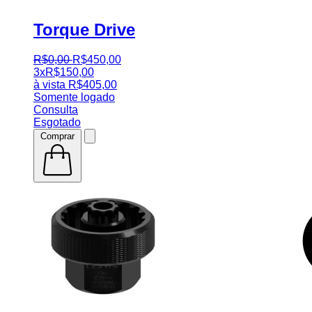
Torque Drive
R$
0
,
00
R$
450
,
00
3x
R$
150,00
à vista
R$
405,00
Somente logado
Consulta
Esgotado
Comprar