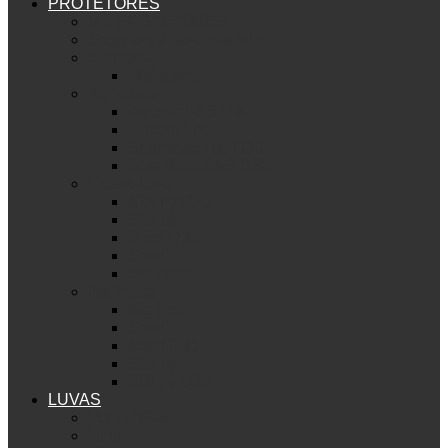
PROTETORES
Ver PROTETORES
Segurança para sua bike
Bermuda
Wolverine
Armadura
Armour B&S D30
Armour Lite
Seamless Lite D30
Seamless B&S D30
Cotoveleira
Skinny D30
Skinny
Solid D30
Solid
Big Horn
Joelheira
Big Horn
Solid
Solid D30
Skinny
Skinny D30
LUVAS
Ver LUVAS
Union