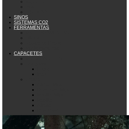
Vapor Lite
React
Prizma 3D
SINOS
SISTEMAS CO2
FERRAMENTAS
Ver FERRAMENTAS
Oficina
Reparo de Pneus
Multiferramentas
CAPACETES
Ver CAPACETES
Bluegrass
Rogue
Intox
Urbano
Allroad Mips
Downtown Mips
Mobilite Mips
Mobilite
Allroad
Downtown
Met
Mountain Bike
Echo Mips