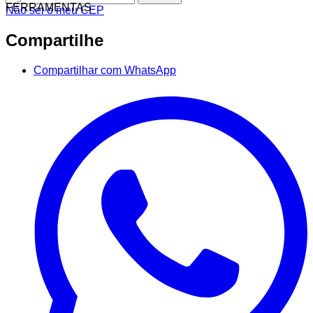
FERRAMENTAS
Não sei o meu CEP
Compartilhe
Compartilhar com WhatsApp