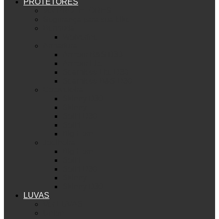
PROTETORES
Ver PROTETORES
Segurança para sua bike
Bermuda
Wolverine
Armadura
Armour B&S D30
Armour Lite
Seamless Lite D30
Seamless B&S D30
Cotoveleira
Skinny D30
Skinny
Solid D30
Solid
Big Horn
Joelheira
Big Horn
Solid
Solid D30
Skinny
Skinny D30
LUVAS
Ver LUVAS
Union