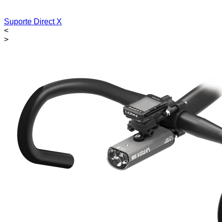
Suporte Direct X
<
>