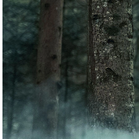
Frontal
Acessórios Luzes
GPS
Ver GPS
Acessórios GPS
ORGANIZADORES
Ver ORGANIZADORES
Bolsas
Porta-Garrafa
BOMBAS
Ver BOMBAS
Acessórios Bombas
Bombas de Pé
Bombas de Mão