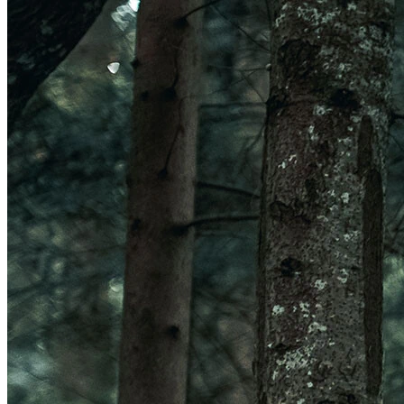
Veleno Mips
Veleno
Parachute CE
Roam
Terranova Mips
Parachute MCR Mips
Crossover
Roam Mips
Terranova
Echo
Estrada
Estro Mips
Trenta
Vinci Mips
Rivale
Idolo
Strale
Rivale Mips
Manta Mips
Trenta Mips
Trenta 3K Carbon
LUZES
Ver LUZES
Par
Traseira