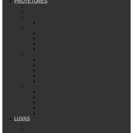
PROTETORES
Ver PROTETORES
Segurança para sua bike
Bermuda
Wolverine
Armadura
Armour B&S D30
Armour Lite
Seamless Lite D30
Seamless B&S D30
Cotoveleira
Skinny D30
Skinny
Solid D30
Solid
Big Horn
Joelheira
Big Horn
Solid
Solid D30
Skinny
Skinny D30
LUVAS
Ver LUVAS
Union