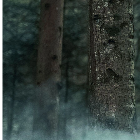
Frontal
Acessórios Luzes
GPS
Ver GPS
Acessórios GPS
ORGANIZADORES
Ver ORGANIZADORES
Bolsas
Porta-Garrafa
BOMBAS
Ver BOMBAS
Acessórios Bombas
Bombas de Pé
Bombas de Mão