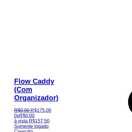
Flow Caddy
(Com
Organizador)
R$
0
,
00
R$
175
,
00
0x
R$
0,00
à vista
R$
157,50
Somente logado
Consulta