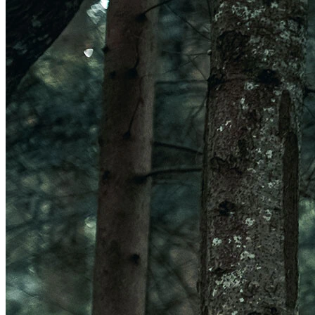
Veleno Mips
Veleno
Parachute CE
Roam
Terranova Mips
Parachute MCR Mips
Crossover
Roam Mips
Terranova
Echo
Estrada
Estro Mips
Trenta
Vinci Mips
Rivale
Idolo
Strale
Rivale Mips
Manta Mips
Trenta Mips
Trenta 3K Carbon
LUZES
Ver LUZES
Par
Traseira