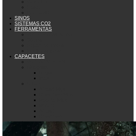
Vapor Lite
React
Prizma 3D
SINOS
SISTEMAS CO2
FERRAMENTAS
Ver FERRAMENTAS
Oficina
Reparo de Pneus
Multiferramentas
CAPACETES
Ver CAPACETES
Bluegrass
Rogue
Intox
Urbano
Allroad Mips
Downtown Mips
Mobilite Mips
Mobilite
Allroad
Downtown
Met
Mountain Bike
Echo Mips