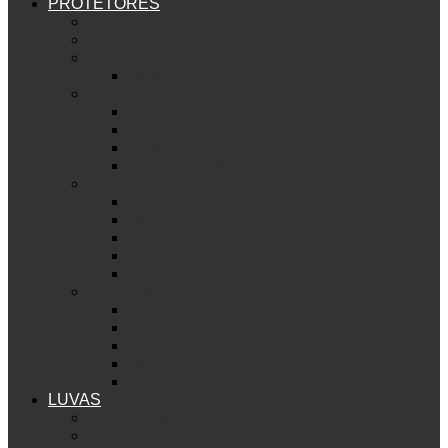
PROTETORES
Ver PROTETORES
Segurança para sua bike
Bermuda
Wolverine
Armadura
Armour B&S D30
Armour Lite
Seamless Lite D30
Seamless B&S D30
Cotoveleira
Skinny D30
Skinny
Solid D30
Solid
Big Horn
Joelheira
Big Horn
Solid
Solid D30
Skinny
Skinny D30
LUVAS
Ver LUVAS
Union