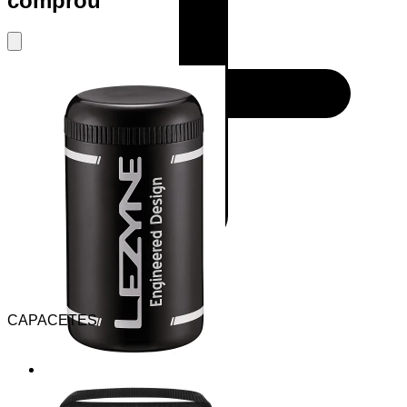
comprou
CAPACETES