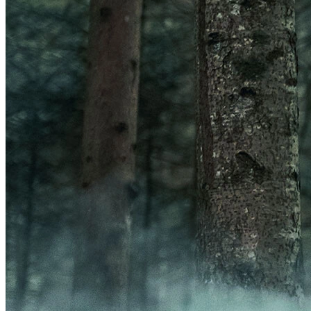
Frontal
Acessórios Luzes
GPS
Ver GPS
Acessórios GPS
ORGANIZADORES
Ver ORGANIZADORES
Bolsas
Porta-Garrafa
BOMBAS
Ver BOMBAS
Acessórios Bombas
Bombas de Pé
Bombas de Mão