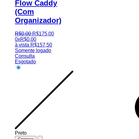
Flow Caddy
(Com
Organizador)
R$
0
,
00
R$
175
,
00
0x
R$
0,00
à vista
R$
157,50
Somente logado
Consulta
Esgotado
Preto