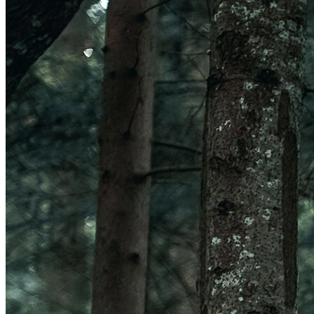
Veleno Mips
Veleno
Parachute CE
Roam
Terranova Mips
Parachute MCR Mips
Crossover
Roam Mips
Terranova
Echo
Estrada
Estro Mips
Trenta
Vinci Mips
Rivale
Idolo
Strale
Rivale Mips
Manta Mips
Trenta Mips
Trenta 3K Carbon
LUZES
Ver LUZES
Par
Traseira