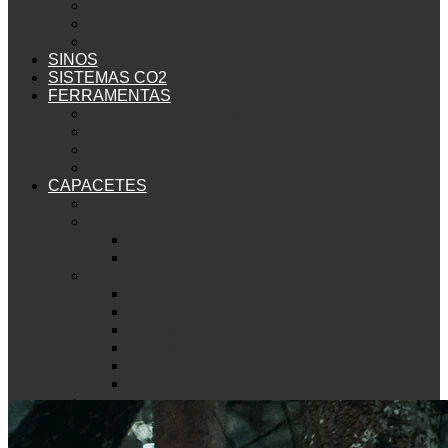
Vapor Lite
React
Prizma 3D
SINOS
SISTEMAS CO2
FERRAMENTAS
Ver FERRAMENTAS
Oficina
Reparo de Pneus
Multiferramentas
CAPACETES
Ver CAPACETES
Bluegrass
Rogue
Intox
Urbano
Allroad Mips
Downtown Mips
Mobilite Mips
Mobilite
Allroad
Downtown
Met
Mountain Bike
Echo Mips