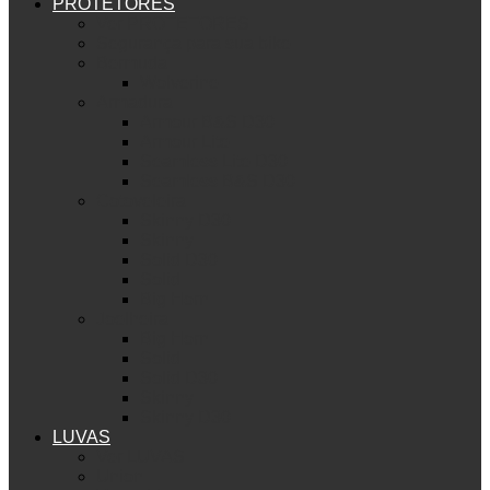
PROTETORES
Ver PROTETORES
Segurança para sua bike
Bermuda
Wolverine
Armadura
Armour B&S D30
Armour Lite
Seamless Lite D30
Seamless B&S D30
Cotoveleira
Skinny D30
Skinny
Solid D30
Solid
Big Horn
Joelheira
Big Horn
Solid
Solid D30
Skinny
Skinny D30
LUVAS
Ver LUVAS
Union