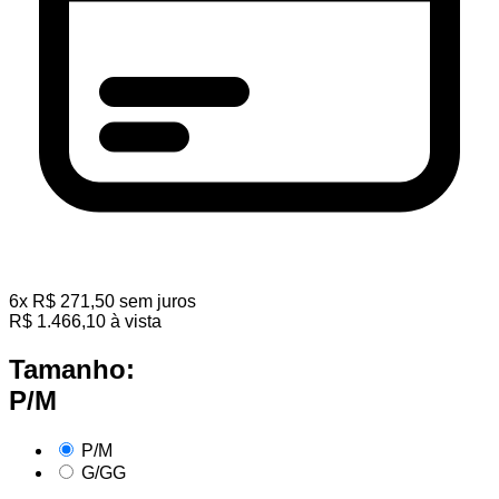
6
x
R$
271,50
sem juros
R$
1.466,10
à vista
Tamanho:
P/M
P/M
G/GG