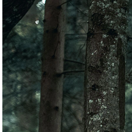
Veleno Mips
Veleno
Parachute CE
Roam
Terranova Mips
Parachute MCR Mips
Crossover
Roam Mips
Terranova
Echo
Estrada
Estro Mips
Trenta
Vinci Mips
Rivale
Idolo
Strale
Rivale Mips
Manta Mips
Trenta Mips
Trenta 3K Carbon
LUZES
Ver LUZES
Par
Traseira