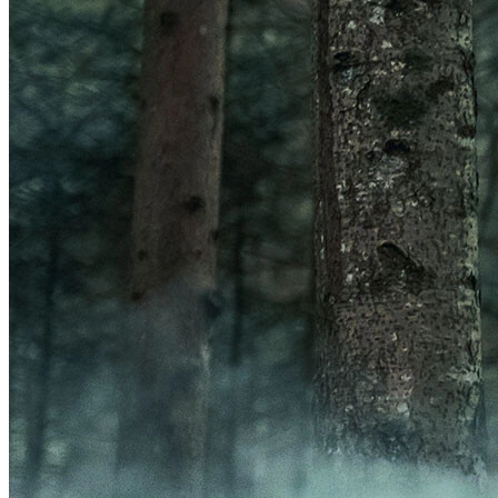
Frontal
Acessórios Luzes
GPS
Ver GPS
Acessórios GPS
ORGANIZADORES
Ver ORGANIZADORES
Bolsas
Porta-Garrafa
BOMBAS
Ver BOMBAS
Acessórios Bombas
Bombas de Pé
Bombas de Mão