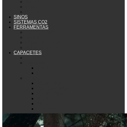
Vapor Lite
React
Prizma 3D
SINOS
SISTEMAS CO2
FERRAMENTAS
Ver FERRAMENTAS
Oficina
Reparo de Pneus
Multiferramentas
CAPACETES
Ver CAPACETES
Bluegrass
Rogue
Intox
Urbano
Allroad Mips
Downtown Mips
Mobilite Mips
Mobilite
Allroad
Downtown
Met
Mountain Bike
Echo Mips