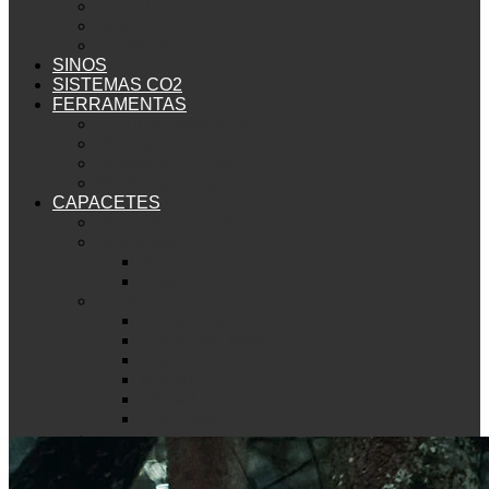
Vapor Lite
React
Prizma 3D
SINOS
SISTEMAS CO2
FERRAMENTAS
Ver FERRAMENTAS
Oficina
Reparo de Pneus
Multiferramentas
CAPACETES
Ver CAPACETES
Bluegrass
Rogue
Intox
Urbano
Allroad Mips
Downtown Mips
Mobilite Mips
Mobilite
Allroad
Downtown
Met
Mountain Bike
Echo Mips