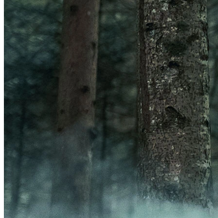
Frontal
Acessórios Luzes
GPS
Ver GPS
Acessórios GPS
ORGANIZADORES
Ver ORGANIZADORES
Bolsas
Porta-Garrafa
BOMBAS
Ver BOMBAS
Acessórios Bombas
Bombas de Pé
Bombas de Mão