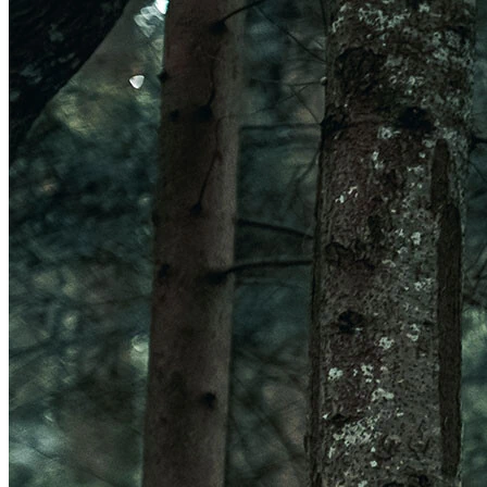
Veleno Mips
Veleno
Parachute CE
Roam
Terranova Mips
Parachute MCR Mips
Crossover
Roam Mips
Terranova
Echo
Estrada
Estro Mips
Trenta
Vinci Mips
Rivale
Idolo
Strale
Rivale Mips
Manta Mips
Trenta Mips
Trenta 3K Carbon
LUZES
Ver LUZES
Par
Traseira