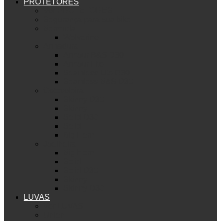
PROTETORES
Ver PROTETORES
Segurança para sua bike
Bermuda
Wolverine
Armadura
Armour B&S D30
Armour Lite
Seamless Lite D30
Seamless B&S D30
Cotoveleira
Skinny D30
Skinny
Solid D30
Solid
Big Horn
Joelheira
Big Horn
Solid
Solid D30
Skinny
Skinny D30
LUVAS
Ver LUVAS
Union