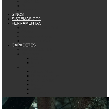
Vapor Lite
React
Prizma 3D
SINOS
SISTEMAS CO2
FERRAMENTAS
Ver FERRAMENTAS
Oficina
Reparo de Pneus
Multiferramentas
CAPACETES
Ver CAPACETES
Bluegrass
Rogue
Intox
Urbano
Allroad Mips
Downtown Mips
Mobilite Mips
Mobilite
Allroad
Downtown
Met
Mountain Bike
Echo Mips