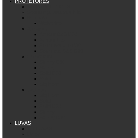
PROTETORES
Ver PROTETORES
Segurança para sua bike
Bermuda
Wolverine
Armadura
Armour B&S D30
Armour Lite
Seamless Lite D30
Seamless B&S D30
Cotoveleira
Skinny D30
Skinny
Solid D30
Solid
Big Horn
Joelheira
Big Horn
Solid
Solid D30
Skinny
Skinny D30
LUVAS
Ver LUVAS
Union