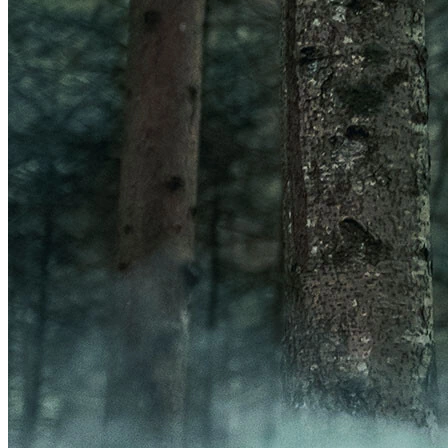
Frontal
Acessórios Luzes
GPS
Ver GPS
Acessórios GPS
ORGANIZADORES
Ver ORGANIZADORES
Bolsas
Porta-Garrafa
BOMBAS
Ver BOMBAS
Acessórios Bombas
Bombas de Pé
Bombas de Mão